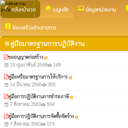
arrow_back_ios
home
computer
acco
กลับหน้าแรก
เมนูหลัก
ข้อมูลหน่วยงาน
account_box
โครงสร้างส่วนราชการ
คู่มือมาตรฐานการปฏิบัติงาน
view_headline
ขออนุญาตก่อสร้าง
whatshot
18 กุมภาพันธ์ 2568
149
event
visibility
คู่มือหรือมาตรฐานการให้บริการ
whatshot
14 มีนาคม 2565
355
event
visibility
คู่มือการปฏิบัติงานการชำระภาษี
whatshot
7 สิงหาคม 2563
594
event
visibility
คู่มือการปฏิบัติงานการจัดซื้อจัดจ้าง
whatshot
7 สิงหาคม 2563
579
event
visibility