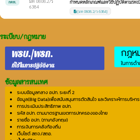
มท 0808.2/ว
กำหนดหลักเกณฑ์และวิธีปฏิบัติตามระเ
กคท.
6384
[มท 0808.2/ว 6384]
description
ระเบียบ/กฎหมาย
กฎหมา
พรบ./พรก.
ในการดำเ
ที่ใช้ในการปฏิบัติงาน
ข้อมูลสารสนเทศ
ระบบข้อมูลกลาง อปท. ระยะที่ 2
ข้อมูล(Big Data)เพื่อสนับสนุนการตัดสินใจ และวิเคราะห์การบริหาร
การประเมินประสิทธิภาพ อปท.
รหัส อปท. ตามมาตรฐานเขตการปกครองของไทย
รายชื่อ อปท. (ภาษาอังกฤษ)
การเงินการคลังท้องถิ่น
เว็บไซต์ สถจ./สถอ.