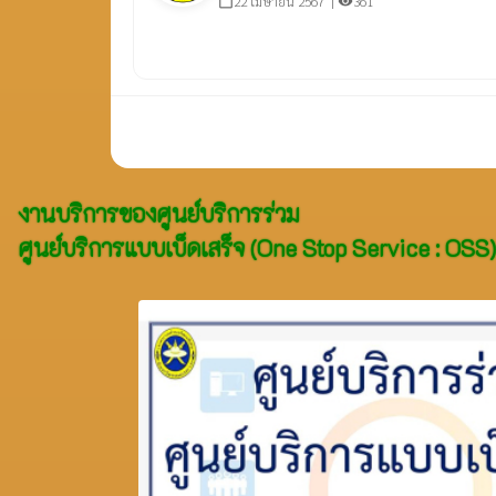
22 เมษายน 2567 |
361
calendar_today
visibility
งานบริการของศูนย์บริการร่วม
ศูนย์บริการแบบเบ็ดเสร็จ (One Stop Service : OSS)