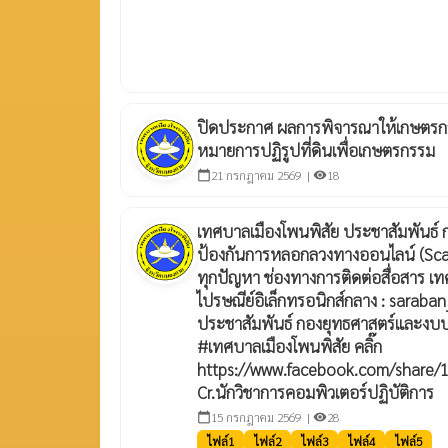
ปิดประกาศ ผลการพิจารณาให้เกษตรกร
หมายการปฏิรูปที่ดินเพื่อเกษตรกรรม
21 กรกฎาคม 2569 |
18
calendar_today
visibility
เทศบาลเมืองโพนพิสัย ประชาสัมพันธ์ กา
ป้องกันการหลอกลวงทางออนไลน์ (Sca
ทุกปัญหา ช่องทางการติดต่อสื่อสาร เ
ไปรษณีย์อิเล็กทรอนิกส์กลาง : sarab
ประชาสัมพันธ์ กองยุทธศาสตร์และง
#เทศบาลเมืองโพนพิสัย คลิ๊ก
https://www.facebook.com/share/
Cr.นักวิชาการคอมพิวเตอร์ปฏิบัติการ
15 กรกฎาคม 2569 |
28
calendar_today
visibility
ไฟล์1
ไฟล์2
ไฟล์3
ไฟล์4
ไฟล์5