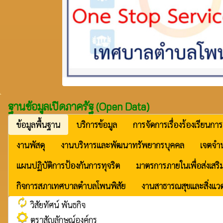
ฐานข้อมูลเปิดภาครัฐ (Open Data)
ข้อมูลพื้นฐาน
บริการข้อมูล
การจัดการเรื่องร้องเรียนการ
งานพัสดุ
งานบริหารและพัฒนาทรัพยากรบุคคล
เจตจำน
แผนปฏิบัติการป้องกันการทุจริต
มาตรการภายในเพื่อส่งเสริ
กิจการสภาเทศบาลตำบลโพนพิสัย
งานสาธารณสุขและสิ่งแว
autorenew
วิสัยทัศน์ พันธกิจ
brightness_low
ตราสัญลักษณ์องค์กร