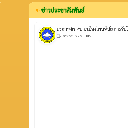
ข่าวประชาสัมพันธ์
volume_down
ประกาศเทศบาลเมืองโพนพิสัย การรั
6 สิงหาคม 2569 |
9
calendar_today
visibility