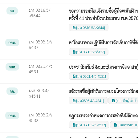
มท 0816.5/
ขอความร่วมมือแจ้งรายชื่อผู้ที่จะเข้า
กศ.
ว9644
ครั้งที่ 41 ประจำปีงบประมาณ พ.ศ.257
[มท 0816.5/ว9644]
description
มท 0808.3/ว
หารือแนวทางปฏิบัติในการจัดเก็บภาษีที่ดิ
กคท.
6437
[มท 0808.3/ว6437]
description
มท 0821.4/ว
ประชาสัมพันธ์ &quot;โครงการจิตอาสากู
กสส.
4531
[มท 0821.4/ว 4531]
description
มท0803.4/
แจ้งรายชื่อผู้เข้ารับการอบรมโครงการฝ
กค.
ว4541
[มท0803.4/ว4541]
[รายชื่อผู้เข้
description
description
มท 0808.2/ว
กฎกระทรวงกำหนดการกระทำอันมีลักษณะ
กคท.
4532
[มท 0808.2/ว 4532]
[เอกสารแนบ
description
description