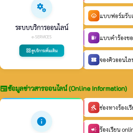
miscellaneous_services
แบบฟอร์มรับสม
child_care
ระบบบริการออนไลน์
e-SERVICES
แบบคำร้องขอร
delete_sweep
ดูบริการเพิ่มเติม
grid_view
จองคิวออนไลน์
confirmation_number
ข้อมูลข่าวสารออนไลน์ (Online Information)
newspaper
ช่องทางร้องเ
gavel
info
ร้องเรียน onli
campaign