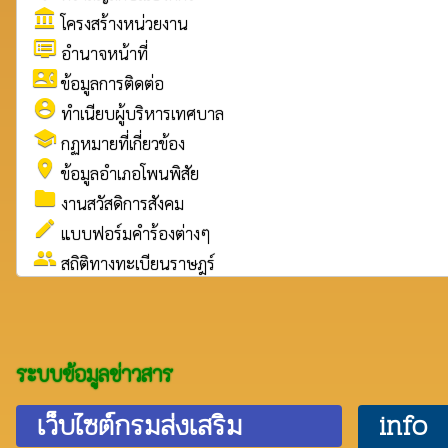
account_balance
โครงสร้างหน่วยงาน
dvr
อำนาจหน้าที่
contact_phone
ข้อมูลการติดต่อ
account_circle
ทำเนียบผู้บริหารเทศบาล
school
กฏหมายที่เกี่ยวข้อง
place
ข้อมูลอำเภอโพนพิสัย
folder
งานสวัสดิการสังคม
create
แบบฟอร์มคำร้องต่างๆ
group
สถิติทางทะเบียนราษฎร์
ระบบข้อมูลข่าวสาร
เว็บไซต์กรมส่งเสริม
info