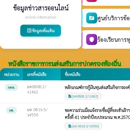
ข้อมูลข่าวสารออนไลน์
online information
ศูนย์บริการข้
source
ข้อมูลเพิ่มเติม
list_alt
ร้องเรียนการท
shield
public
หนังสือราชการกรมส่งเสริมการปกครองท้องถิ่น
หน่วยงาน
เลขที่หนังสือ
ชื่อหนังสือ
มท0808.2/
หลักเกณฑ์การกู้เงินทุนส่งเสริมกิจการอง
กคท.
ว1462
[มท0808.2/ว1462]
description
มท 0816.5/
ขอความร่วมมือแจ้งรายชื่อผู้ที่จะเข้า
กศ.
ว4550
ครั้งที่ 41 ประจำปีงบประมาณ พ.ศ.257
[มท 0816.5/ว4550]
description