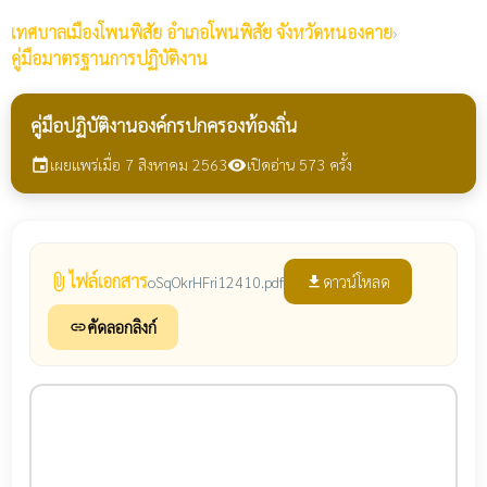
เทศบาลเมืองโพนพิสัย
อำเภอโพนพิสัย จังหวัดหนองคาย
›
คู่มือมาตรฐานการปฏิบัติงาน
คู่มือปฏิบัติงานองค์กรปกครองท้องถิ่น
เผยแพร่เมื่อ 7 สิงหาคม 2563
เปิดอ่าน 573 ครั้ง
event
visibility
ไฟล์เอกสาร
attach_file
ดาวน์โหลด
oSqOkrHFri12410.pdf
file_download
คัดลอกลิงก์
link