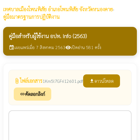
เทศบาลเมืองโพนพิสัย
อำเภอโพนพิสัย จังหวัดหนองคาย
›
คู่มือมาตรฐานการปฏิบัติงาน
คู่มือสำหรับผู้ใช้งาน อปท. Info (2563)
เผยแพร่เมื่อ 7 สิงหาคม 2563
เปิดอ่าน 581 ครั้ง
event
visibility
ไฟล์เอกสาร
attach_file
ดาวน์โหลด
1Km5l7GFri12601.pdf
file_download
คัดลอกลิงก์
link