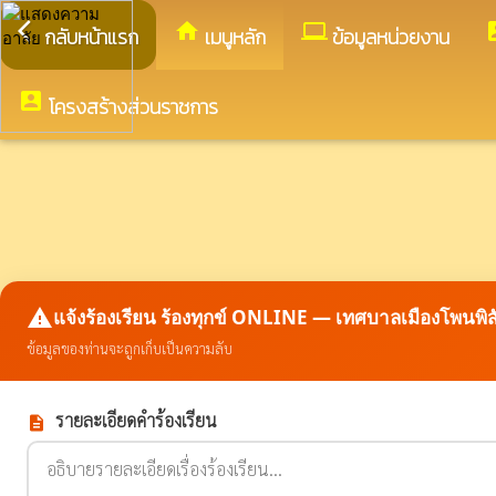
arrow_back_ios
home
computer
acco
กลับหน้าแรก
เมนูหลัก
ข้อมูลหน่วยงาน
account_box
โครงสร้างส่วนราชการ
report_problem
แจ้งร้องเรียน ร้องทุกข์ ONLINE — เทศบาลเมืองโพนพิ
ข้อมูลของท่านจะถูกเก็บเป็นความลับ
รายละเอียดคำร้องเรียน
description