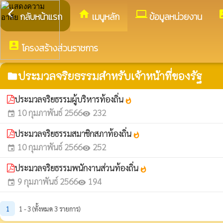
arrow_back_ios
home
computer
acco
กลับหน้าแรก
เมนูหลัก
ข้อมูลหน่วยงาน
account_box
โครงสร้างส่วนราชการ
ประมวลจริยธรรมสำหรับเจ้าหน้าที่ของรัฐ
folder
ประมวลจริยธรรมผู้บริหารท้องถิ่น
whatshot
10 กุมภาพันธ์ 2566
232
event
visibility
ประมวลจริยธรรมสมาชิกสภาท้องถิ่น
whatshot
10 กุมภาพันธ์ 2566
252
event
visibility
ประมวลจริยธรรมพนักงานส่วนท้องถิ่น
whatshot
9 กุมภาพันธ์ 2566
194
event
visibility
1
1 - 3 (ทั้งหมด 3 รายการ)