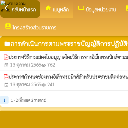
arrow_back_ios
home
computer
acco
กลับหน้าแรก
เมนูหลัก
ข้อมูลหน่วยงาน
account_box
โครงสร้างส่วนราชการ
การดำเนินการตามพระราชบัญญัติการปฏิบัติร
folder
ประกาศวิธีการแสดงใบอนุญาตโดยวิธีการทางอิเล็กทรอนิกส์ตาม
13 ตุลาคม 2565
762
event
visibility
ประกาศกำหนดช่องทางอิเล็กทรอนิกส์สำหรับประชาชนติดต่อห
13 ตุลาคม 2565
241
event
visibility
1
1 - 2 (ทั้งหมด 2 รายการ)