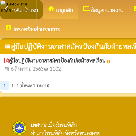
arrow_back_ios
home
computer
acco
กลับหน้าแรก
เมนูหลัก
ข้อมูลหน่วยงาน
account_box
โครงสร้างส่วนราชการ
คู่มือปฏิบัติงานอาสาสมัครป้องกันภัยฝ่ายพลเ
view_list
คู่มือปฏิบัติงานอาสาสมัครป้องกันภัยฝ่ายพลเรือน
whatshot
6 สิงหาคม 2563
1102
event
visibility
1
1 - 1 (ทั้งหมด 1 รายการ)
เทศบาลเมืองโพนพิสัย
อำเภอโพนพิสัย จังหวัดหนองคาย