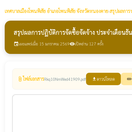
เทศบาลเมืองโพนพิสัย
อำเภอโพนพิสัย จังหวัดหนองคาย
›
สรุปผลการปฏ
สรุปผลการปฏิบัติการจัดซื้อจัดจ้าง ประจำเดือนธ
เผยแพร่เมื่อ 15 มกราคม 2569
เปิดอ่าน 127 ครั้ง
event
visibility
ไฟล์เอกสาร
attach_file
ดาวน์โหลด
Rkq10NmWed41909.pdf
file_download
link