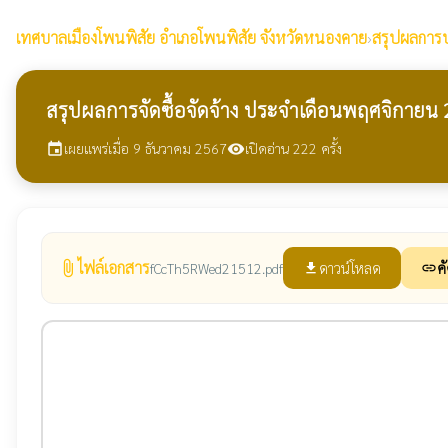
เทศบาลเมืองโพนพิสัย
อำเภอโพนพิสัย จังหวัดหนองคาย
›
สรุปผลการปฏ
สรุปผลการจัดซื้อจัดจ้าง ประจำเดือนพฤศจิกายน
เผยแพร่เมื่อ 9 ธันวาคม 2567
เปิดอ่าน 222 ครั้ง
event
visibility
ไฟล์เอกสาร
attach_file
ดาวน์โหลด
ค
fCcTh5RWed21512.pdf
file_download
link