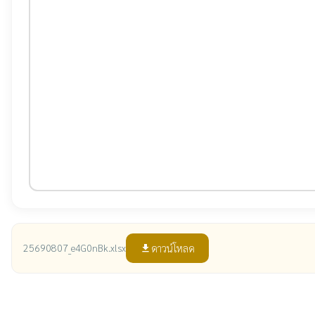
ดาวน์โหลด
25690807_e4G0nBk.xlsx
file_download