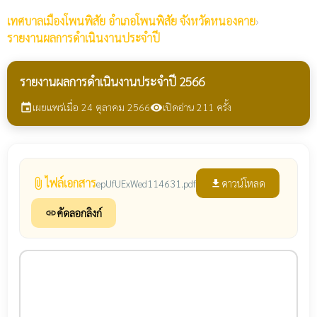
เทศบาลเมืองโพนพิสัย
อำเภอโพนพิสัย จังหวัดหนองคาย
›
รายงานผลการดำเนินงานประจำปี
รายงานผลการดำเนินงานประจำปี 2566
เผยแพร่เมื่อ 24 ตุลาคม 2566
เปิดอ่าน 211 ครั้ง
event
visibility
ไฟล์เอกสาร
attach_file
ดาวน์โหลด
epUfUExWed114631.pdf
file_download
คัดลอกลิงก์
link