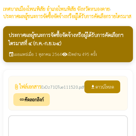
เทศบาลเมืองโพนพิสัย
อำเภอโพนพิสัย จังหวัดหนองคาย
›
ประกาศผลผู้ชนะการจัดซื้อจัดจ้างหรือผู้ได้รับการคัดเลือกรายไตรมาส
ประกาศผลผู้ชนะการจัดซื้อจัดจ้างหรือผู้ได้รับการคัดเลือกฯ
ไตรมาสที่ ๔ (ก.ค.-ก.ย.๖๔)
เผยแพร่เมื่อ 1 ตุลาคม 2564
เปิดอ่าน 495 ครั้ง
event
visibility
ไฟล์เอกสาร
attach_file
ดาวน์โหลด
ExDz71QTue111520.pdf
file_download
คัดลอกลิงก์
link